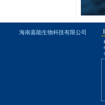
海南嘉能生物科技有限
公
司